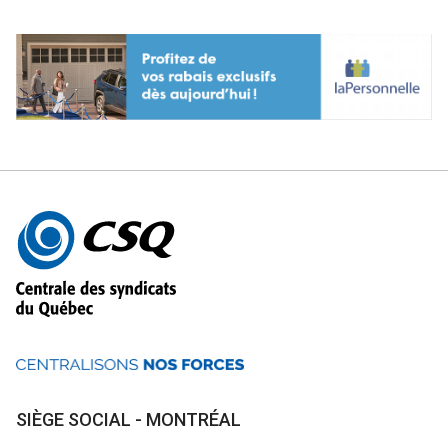
précédente
suiv
Autres
informations
SIÈGE SOCIAL - MONTRÉAL