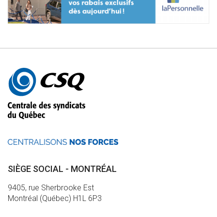
Autres
informations
SIÈGE SOCIAL - MONTRÉAL
9405, rue Sherbrooke Est
Montréal (Québec) H1L 6P3