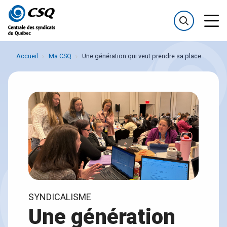
Passer
Passer
au
au
menu
contenu
Accueil
Ma CSQ
Une génération qui veut prendre sa place
SYNDICALISME
Une génération