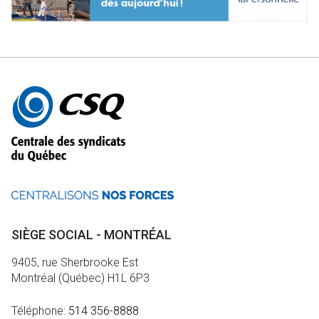
Autres
informations
SIÈGE SOCIAL - MONTRÉAL
9405, rue Sherbrooke Est
Montréal (Québec) H1L 6P3
Téléphone:
514 356-8888