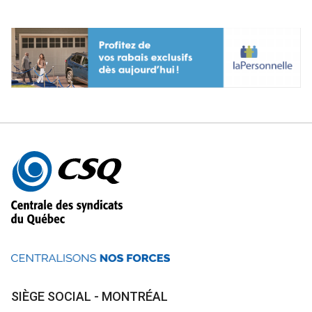
précédente
suiv
Autres
informations
SIÈGE SOCIAL - MONTRÉAL