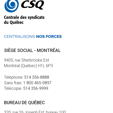
informations
SIÈGE SOCIAL - MONTRÉAL
9405, rue Sherbrooke Est
Montréal (Québec) H1L 6P3
Téléphone:
514 356-8888
Sans frais:
1 800 465-0897
Télécopie:
514 356-9999
BUREAU DE QUÉBEC
320, rue St-Joseph Est, bureau 100