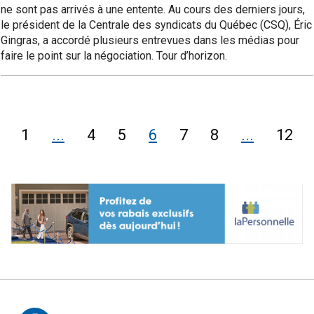
ne sont pas arrivés à une entente. Au cours des derniers jours,
le président de la Centrale des syndicats du Québec (CSQ), Éric
Gingras, a accordé plusieurs entrevues dans les médias pour
faire le point sur la négociation. Tour d’horizon.
1
...
4
5
6
7
8
...
12
Page
précédente
Autres