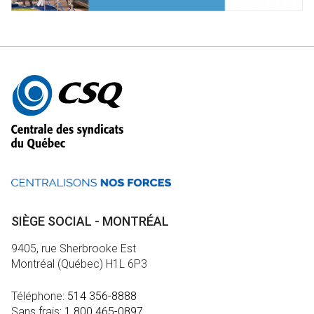
Autres
informations
SIÈGE SOCIAL - MONTRÉAL
9405, rue Sherbrooke Est
Montréal (Québec) H1L 6P3
Téléphone:
514 356-8888
Sans frais:
1 800 465-0897