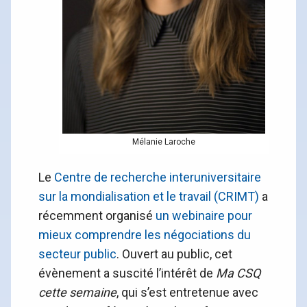
Mélanie Laroche
Le
Centre de recherche interuniversitaire
sur la mondialisation et le travail (CRIMT)
a
récemment organisé
un webinaire pour
mieux comprendre les négociations du
secteur public
. Ouvert au public, cet
évènement a suscité l’intérêt de
Ma CSQ
cette semaine
, qui s’est entretenue avec