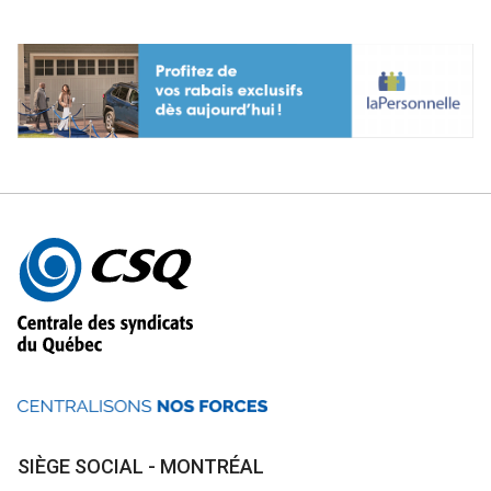
précédente
Autres
informations
SIÈGE SOCIAL - MONTRÉAL