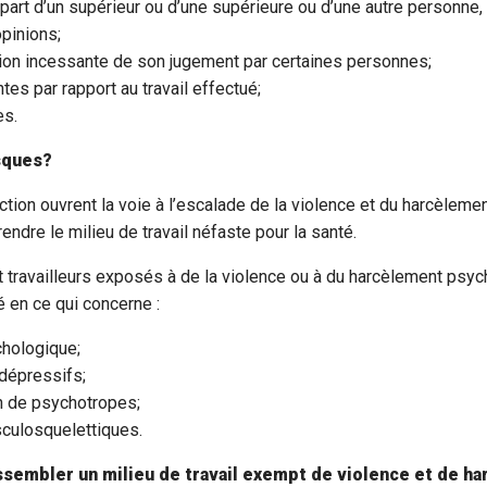
a part d’un supérieur ou d’une supérieure ou d’une autre personne, 
pinions;
ion incessante de son jugement par certaines personnes;
tes par rapport au travail effectué;
es.
sques?
naction ouvrent la voie à l’escalade de la violence et du harcèlem
rendre le milieu de travail néfaste pour la santé.
t travailleurs exposés à de la violence ou à du harcèlement psy
é en ce qui concerne :
chologique;
dépressifs;
 de psychotropes;
sculosquelettiques.
ssembler un milieu de travail exempt de violence et de h