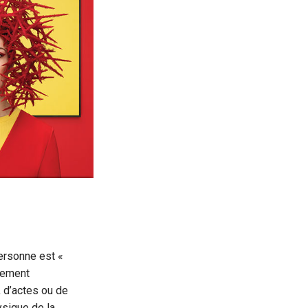
personne est «
èlement
, d’actes ou de
ysique de la