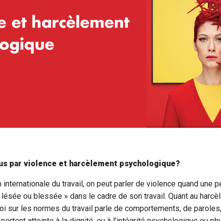
s par violence et harcèlement psychologique?
n internationale du travail, on peut parler de violence quand une 
lésée ou blessée » dans le cadre de son travail. Quant au harc
oi sur les normes du travail parle de comportements, de paroles
ortent atteinte à la dignité, ou à l’intégrité psychologique ou ph