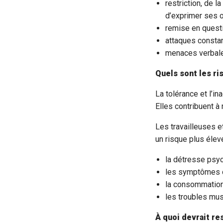
restriction, de l
d’exprimer ses o
remise en quest
attaques constan
menaces verbal
Quels sont les ri
La tolérance et l’i
Elles contribuent à 
Les travailleuses e
un risque plus élev
la détresse psy
les symptômes 
la consommation
les troubles mu
À quoi devrait re