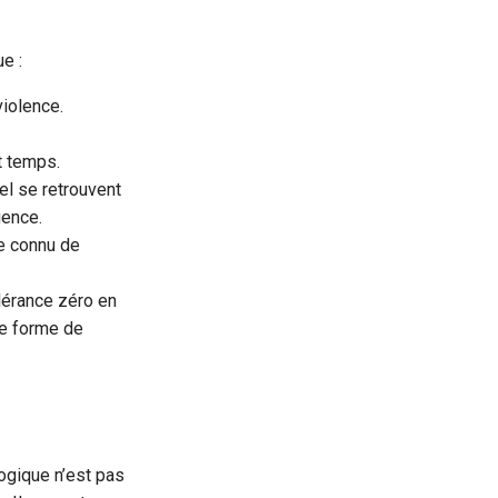
e :
violence.
t temps.
el se retrouvent
gence.
re connu de
olérance zéro en
re forme de
ogique n’est pas