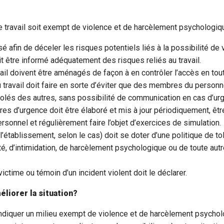
e travail soit exempt de violence et de harcèlement psychologiqu
ysé afin de déceler les risques potentiels liés à la possibilité de 
t être informé adéquatement des risques reliés au travail.
vail doivent être aménagés de façon à en contrôler l’accès en tou
u travail doit faire en sorte d’éviter que des membres du personn
olés des autres, sans possibilité de communication en cas d’ur
es d’urgence doit être élaboré et mis à jour périodiquement, êt
rsonnel et régulièrement faire l’objet d’exercices de simulation.
l’établissement, selon le cas) doit se doter d’une politique de t
lité, d’intimidation, de harcèlement psychologique ou de toute aut
ctime ou témoin d’un incident violent doit le déclarer.
éliorer la situation?
endiquer un milieu exempt de violence et de harcèlement psychol