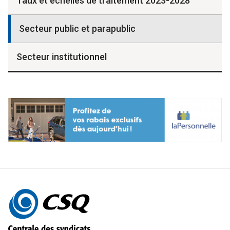
Taux et échelles de traitement 2023-2028
Secteur public et parapublic
Secteur institutionnel
Autres
informations