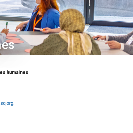
nes
ces humaines
sq.org.