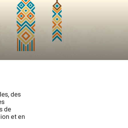
les, des
es
s de
tion et en