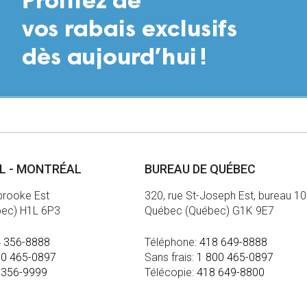
AL - MONTRÉAL
BUREAU DE QUÉBEC
brooke Est
320, rue St-Joseph Est, bureau 1
bec) H1L 6P3
Québec (Québec) G1K 9E7
 356-8888
Téléphone:
418 649-8888
00 465-0897
Sans frais:
1 800 465-0897
 356-9999
Télécopie:
418 649-8800