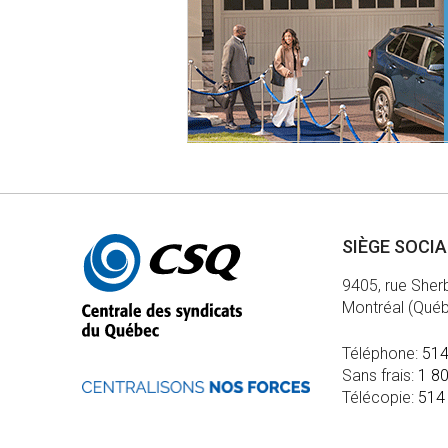
Autres
SIÈGE SOCI
informations
9405, rue Sher
Montréal (Qué
Téléphone:
514
Sans frais:
1 8
Télécopie:
514