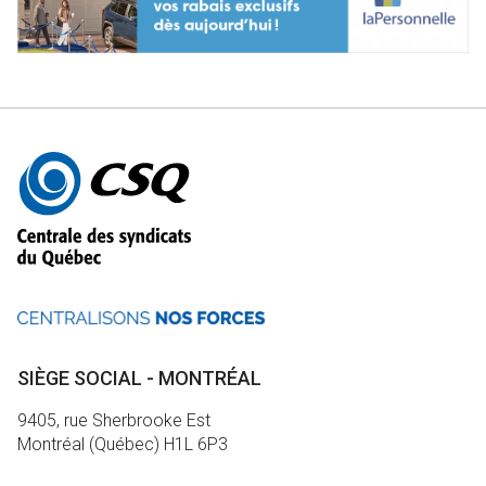
Autres
informations
SIÈGE SOCIAL - MONTRÉAL
9405, rue Sherbrooke Est
Montréal (Québec) H1L 6P3