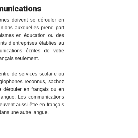
munications
ernes doivent se dérouler en
unions auxquelles prend part
nismes en éducation ou des
nts d’entreprises établies au
ications écrites de votre
rançais seulement.
entre de services scolaire ou
glophones reconnus, sachez
 dérouler en français ou en
 langue. Les communications
euvent aussi être en français
 dans une autre langue.