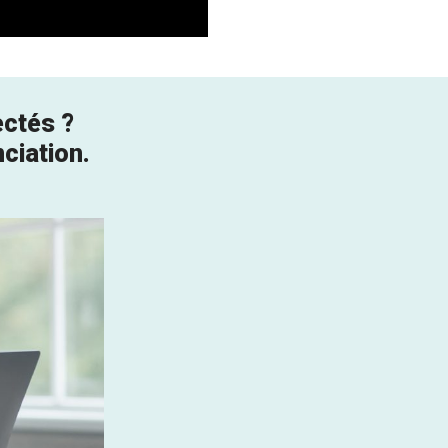
ectés ?
ciation.