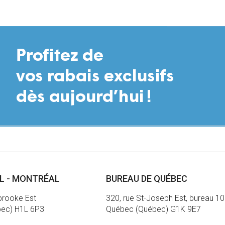
écédente
AL - MONTRÉAL
BUREAU DE QUÉBEC
brooke Est
320, rue St-Joseph Est, bureau 1
bec) H1L 6P3
Québec (Québec) G1K 9E7