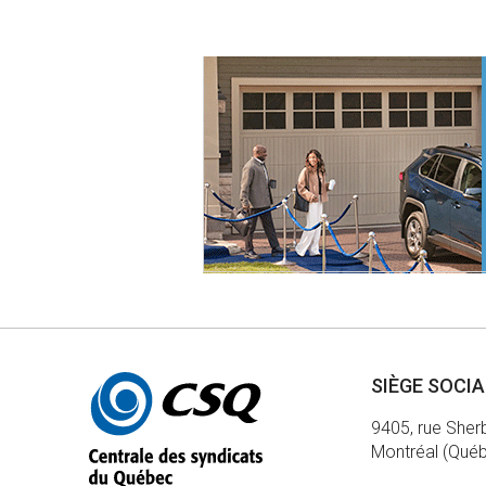
pr
Autres
SIÈGE SOCI
informations
9405, rue Sher
Montréal (Qué