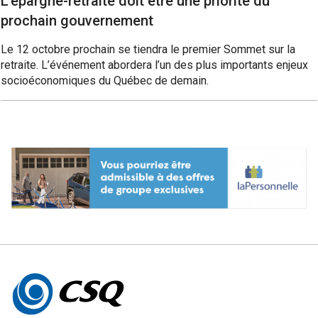
L’épargne-retraite doit être une priorité du
prochain gouvernement
Le 12 octobre prochain se tiendra le premier Sommet sur la
retraite. L’événement abordera l’un des plus importants enjeux
socioéconomiques du Québec de demain.
Autres
informations