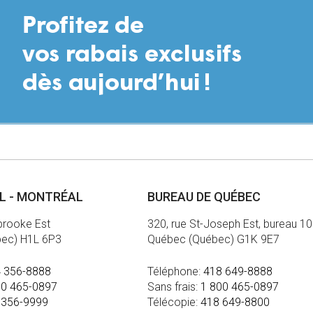
AL - MONTRÉAL
BUREAU DE QUÉBEC
brooke Est
320, rue St-Joseph Est, bureau 1
bec) H1L 6P3
Québec (Québec) G1K 9E7
 356-8888
Téléphone:
418 649-8888
00 465-0897
Sans frais:
1 800 465-0897
 356-9999
Télécopie:
418 649-8800