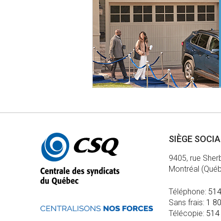
Autres
SIÈGE SOCI
informations
9405, rue Sher
Montréal (Qué
Téléphone:
514
Sans frais:
1 8
Télécopie:
514