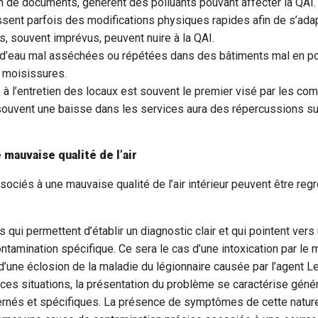
on de documents, génèrent des polluants pouvant affecter la QAI.
sent parfois des modifications physiques rapides afin de s’adap
 souvent imprévus, peuvent nuire à la QAI.
s d’eau mal asséchées ou répétées dans des bâtiments mal en poi
 moisissures.
 à l’entretien des locaux est souvent le premier visé par les c
souvent une baisse dans les services aura des répercussions sur
auvaise qualité de l’air​
ciés à une mauvaise qualité de l’air intérieur peuvent être re
ui permettent d’établir un diagnostic clair et qui pointent vers
ntamination spécifique. Ce sera le cas d’une intoxication par l
’une éclosion de la maladie du légionnaire causée par l’agent L
ces situations, la présentation du problème se caractérise géné
nés et spécifiques. La présence de symptômes de cette natur