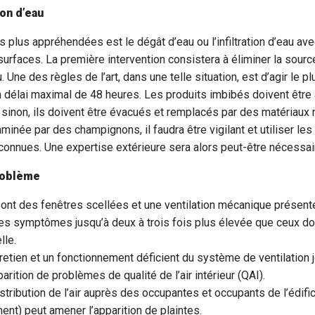
ion d’eau
s plus appréhendées est le dégât d’eau ou l’infiltration d’eau av
urfaces. La première intervention consistera à éliminer la sour
. Une des règles de l’art, dans une telle situation, est d’agir le 
 délai maximal de 48 heures. Les produits imbibés doivent être 
 sinon, ils doivent être évacués et remplacés par des matériaux
aminée par des champignons, il faudra être vigilant et utiliser le
onnues. Une expertise extérieure sera alors peut-être nécessai
roblème
 ont des fenêtres scellées et une ventilation mécanique présen
es symptômes jusqu’à deux à trois fois plus élevée que ceux do
lle.
etien et un fonctionnement déficient du système de ventilation j
parition de problèmes de qualité de l’air intérieur (QAI).
tribution de l’air auprès des occupantes et occupants de l’édific
nt) peut amener l’apparition de plaintes.