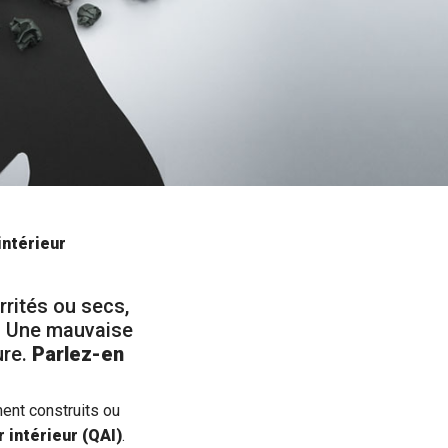
 intérieur
rrités ou secs,
u… Une mauvaise
ure.
Parlez-en
ent construits ou
ir intérieur (QAI)
.