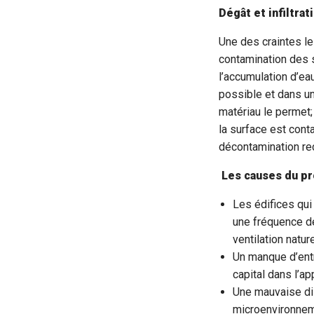
Dégât et infiltrat
Une des craintes le
contamination des s
l’accumulation d’eau
possible et dans un
matériau le permet;
la surface est cont
décontamination rec
Les causes du p
Les édifices qui
une fréquence d
ventilation nature
Un manque d’entr
capital dans l’ap
Une mauvaise dis
microenvironneme