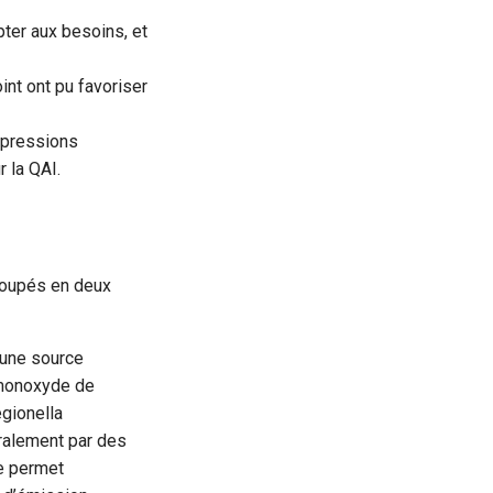
ter aux besoins, et
nt ont pu favoriser
ompressions
 la QAI.
groupés en deux
 une source
e monoxyde de
egionella
ralement par des
e permet