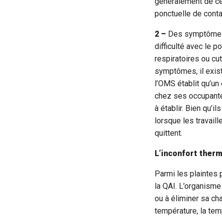
généralement de ce
ponctuelle de cont
2 –
Des symptômes n
difficulté avec le 
respiratoires ou cu
symptômes, il exist
l’OMS établit qu’u
chez ses occupante
à établir. Bien qu’
lorsque les travaill
quittent.
L’inconfort ther
Parmi les plaintes 
la QAI. L’organisme 
ou à éliminer sa ch
température, la tem