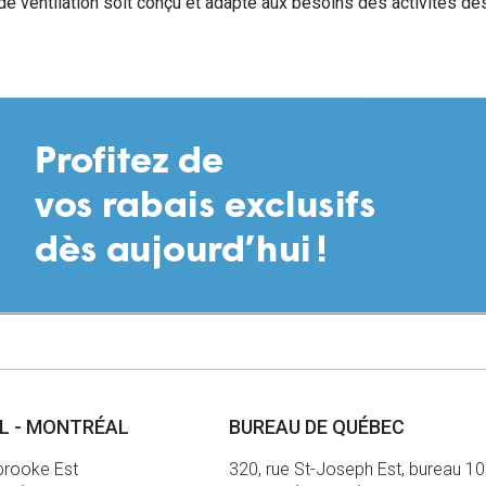
e ventilation soit conçu et adapté aux besoins des activités de
AL - MONTRÉAL
BUREAU DE QUÉBEC
brooke Est
320, rue St-Joseph Est, bureau 1