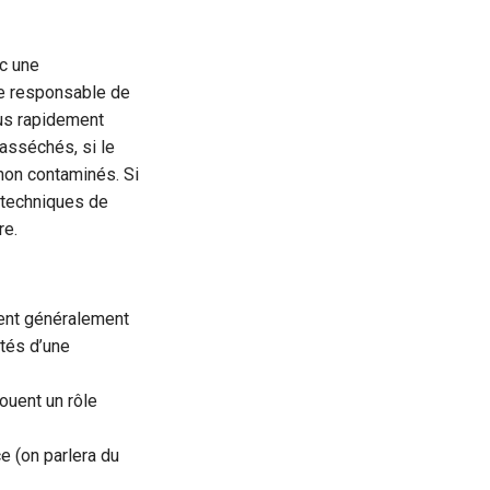
ec une
ce responsable de
plus rapidement
asséchés, si le
 non contaminés. Si
s techniques de
re.
tent généralement
tés d’une
ouent un rôle
e (on parlera du