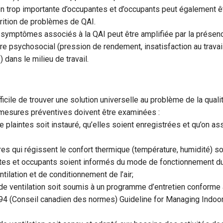
n trop importante d’occupantes et d’occupants peut également êt
rition de problèmes de QAI.
symptômes associés à la QAI peut être amplifiée par la présen
dre psychosocial (pression de rendement, insatisfaction au trava
) dans le milieu de travail.
ifficile de trouver une solution universelle au problème de la qualité
 mesures préventives doivent être examinées :
 plaintes soit instauré, qu’elles soient enregistrées et qu’on ass
es qui régissent le confort thermique (température, humidité) s
tes et occupants soient informés du mode de fonctionnement 
tilation et de conditionnement de l’air;
e ventilation soit soumis à un programme d’entretien conforme 
 (Conseil canadien des normes) Guideline for Managing Indoor A