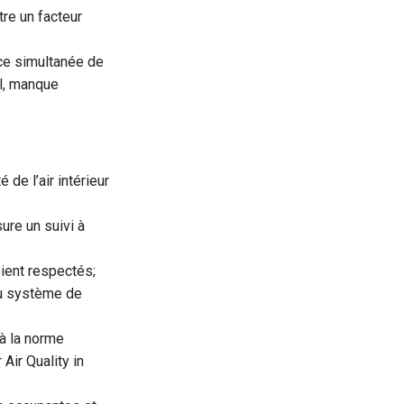
re un facteur
ce simultanée de
il, manque
 de l’air intérieur
ure un suivi à
oient respectés;
du système de
à la norme
ir Quality in