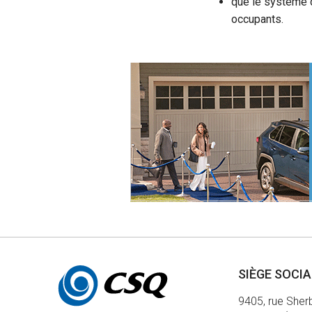
que le système d
occupants.
Autres
SIÈGE SOCI
informations
9405, rue Sher