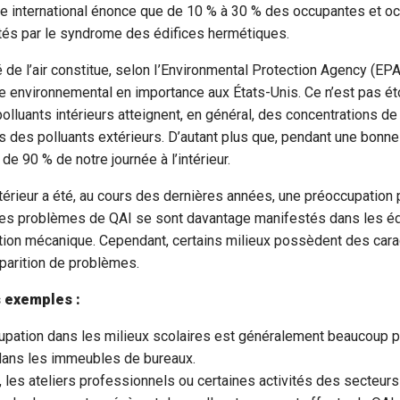
international énonce que de 10 % à 30 % des occupantes et o
ctés par le syndrome des édifices hermétiques.
 de l’air constitue, selon I’Environmental Protection Agency (EPA
environnemental en importance aux États-Unis. Ce n’est pas éton
olluants intérieurs atteignent, en général, des concentrations de
s des polluants extérieurs. D’autant plus que, pendant une bonne 
e 90 % de notre journée à l’intérieur.
intérieur a été, au cours des dernières années, une préoccupation
. Les problèmes de QAI se sont davantage manifestés dans les éd
tion mécanique. Cependant, certains milieux possèdent des carac
pparition de problèmes.
s exemples :
upation dans les milieux scolaires est généralement beaucoup p
dans les immeubles de bureaux.
, les ateliers professionnels ou certaines activités des secteurs 