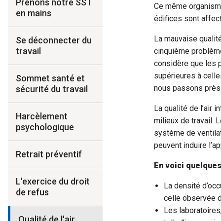
Prenons notre SST
Ce même organisme 
en mains
édifices sont affe
La mauvaise qualité
Se déconnecter du
travail
cinquième problème 
considère que les p
supérieures à celle
Sommet santé et
nous passons près d
sécurité du travail
La qualité de l’air 
Harcèlement
milieux de travail
psychologique
système de ventila
peuvent induire l’a
Retrait préventif
En voici quelque
L'exercice du droit
La densité d’occ
de refus
celle observée 
Les laboratoires
Qualité de l'air