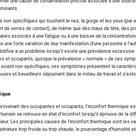
rner une cause de contamination précise associée à une source
aminants.
on spécifiques qui touchent le nez, la gorge et les yeux (par 
port de verres de contact), de même que des maux de tête, des 
tanés associés à une fatigue ou à une baisse de la concentration
e une forte variation de leur manifestation d’une personne à l’au
n édifice a un problème lorsqu’il existe une prévalence excessi
s et occupants, quoique la prévalence « normale » de ces sympt
ils soient non spécifiques, ces symptômes présentent la caractéri
euses et travailleurs séjournent dans le milieu de travail et s’est
mique
provenant des occupantes et occupants, l’inconfort thermique es
humain se retrouve en état d’inconfort lorsqu’il éprouve de la dif
aleur. Les principales causes de l’inconfort thermique sont les va
pérature trop froide ou trop chaude, le pourcentage d’humidité et 