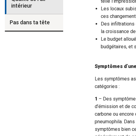
telle l’impressi
intérieur
Les locaux subis
ces changements,
Pas dans ta tête
Des infiltration
la croissance de
Le budget alloué
budgétaires, et 
Symptômes d’une m
Les symptômes asso
catégories :
1
– Des symptômes q
d’émission et de co
carbone ou encore d
pneumophila. Dans 
symptômes bien cer