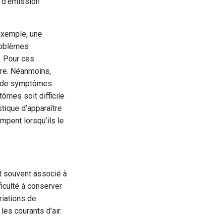
 d’émission
exemple, une
problèmes
. Pour ces
tre. Néanmoins,
ve de symptômes
ômes soit difficile
stique d’apparaître
ompent lorsqu’ils le
t souvent associé à
ficulté à conserver
riations de
les courants d’air.