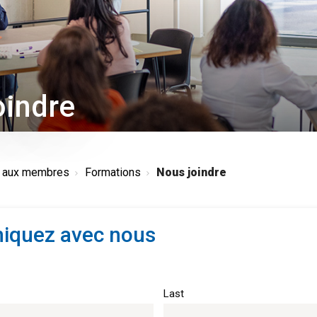
oindre
s aux membres
Formations
Nous joindre
quez avec nous
Last