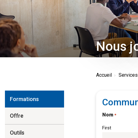
Nous j
Accueil
Service
Formations
Communi
Nom
Offre
*
First
Outils