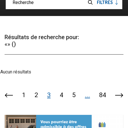
FILTRES
OUVRIRE
Soumettre
LES
la
recherche
Résultats de recherche pour:
«» ()
Aucun résultats
1
2
3
4
5
...
84
Page
Pag
précédente
suiv