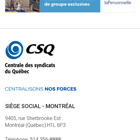
Autres
informations
SIÈGE SOCIAL - MONTRÉAL
9405, rue Sherbrooke Est
Montréal (Québec) H1L 6P3
Téléphone:
514 356-8888