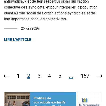
antisyndicaux et de leurs répercussions sur l’action
collective des syndicats, et pour interpeller la population
quant au rôle social des organisations syndicales et de
leur importance dans les collectivités.
25 juin 2026
LIRE L'ARTICLE
1
2
3
4
5
...
167
Page
Pag
précédente
sui