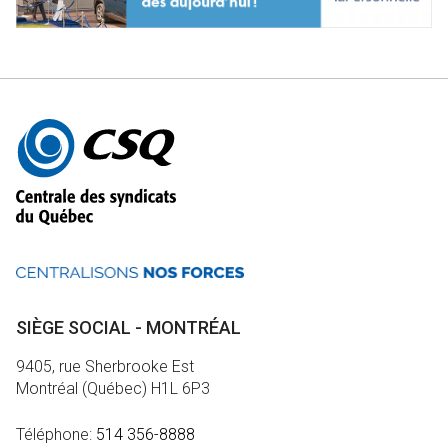
Autres
informations
SIÈGE SOCIAL - MONTRÉAL
9405, rue Sherbrooke Est
Montréal (Québec) H1L 6P3
Téléphone:
514 356-8888