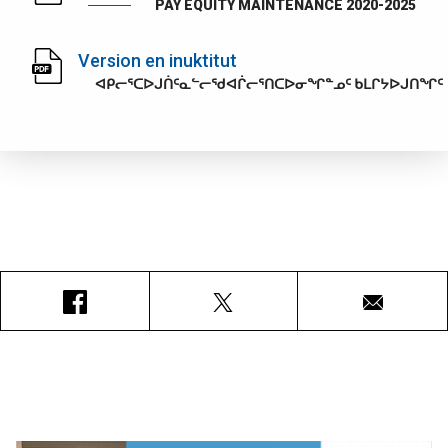
PAY EQUITY MAINTENANCE 2020-2025
Version en inuktitut
ᐊᑭᓕᕐᑕᐅᒍᑏᑦᓇᓪᓕᖁᐊᒌᓕᕐᑎᑕᐅᓂᖏᓐᓄᑦ ᑲᒪᒋᔭᐅᒍᑎᖏᑦ
Facebook
X
Courriel