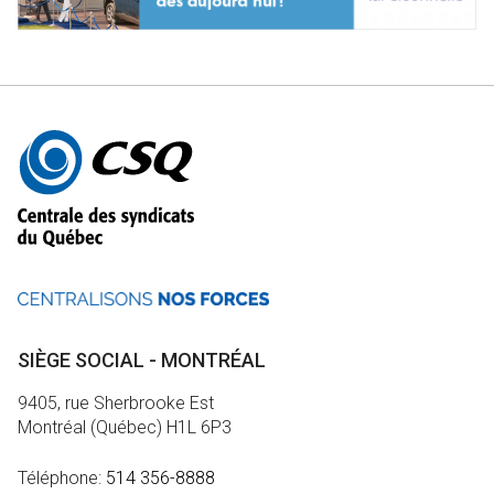
Autres
informations
SIÈGE SOCIAL - MONTRÉAL
9405, rue Sherbrooke Est
Montréal (Québec) H1L 6P3
Téléphone:
514 356-8888