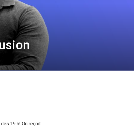
fusion
 dès 19 h! On reçoit