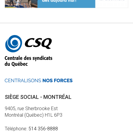
Autres
informations
SIÈGE SOCIAL - MONTRÉAL
9405, rue Sherbrooke Est
Montréal (Québec) H1L 6P3
Téléphone:
514 356-8888