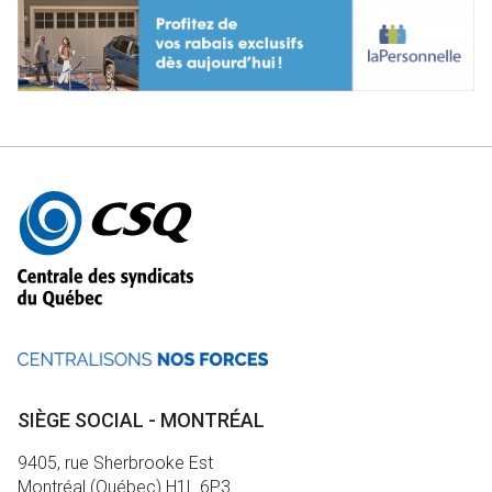
Autres
informations
SIÈGE SOCIAL - MONTRÉAL
9405, rue Sherbrooke Est
Montréal (Québec) H1L 6P3