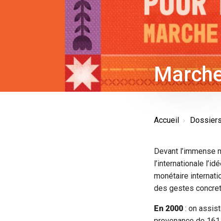
Marche
Accueil
Dossier
Devant l’immense m
l’internationale l
monétaire internat
des gestes concret
En 2000
: on assi
provenance de 161 p