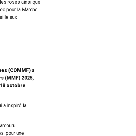
des roses ainsi que
bec pour la Marche
ille aux
mmes (CQMMF) a
es (MMF) 2025,
 18 octobre
 a inspiré la
parcouru
s, pour une