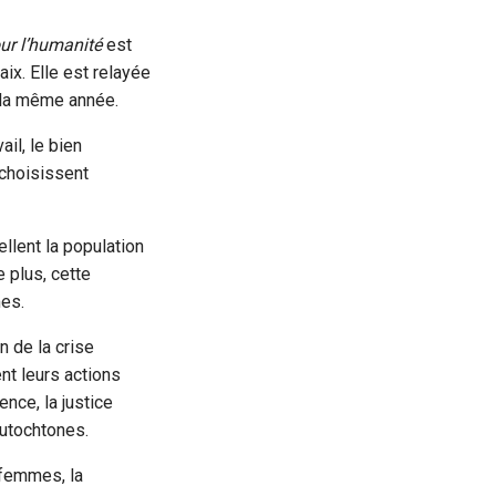
ur l’humanité
est
paix. Elle est relayée
e la même année.
ail, le bien
 choisissent
llent la population
 plus, cette
mes.
n de la crise
nt leurs actions
nce, la justice
utochtones.
 femmes, la