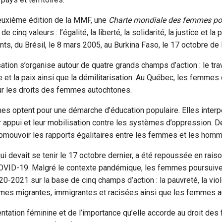
deuxième édition de la MMF, une
Charte mondiale des femmes po
e cinq valeurs : l’égalité, la liberté, la solidarité, la justice et la 
ents, du Brésil, le 8 mars 2005, au Burkina Faso, le 17 octobre d
sation s’organise autour de quatre grands champs d’action : le trav
 et la paix ainsi que la démilitarisation. Au Québec, les femmes
sur les droits des femmes autochtones.
s optent pour une démarche d’éducation populaire. Elles interpe
ur appui et leur mobilisation contre les systèmes d’oppression. De
omouvoir les rapports égalitaires entre les femmes et les hom
qui devait se tenir le 17 octobre dernier, a été repoussée en raiso
 COVID-19. Malgré le contexte pandémique, les femmes poursuive
0-2021 sur la base de cinq champs d’action : la pauvreté, la viole
mmes migrantes, immigrantes et racisées ainsi que les femmes a
ntation féminine et de l’importance qu’elle accorde au droit des