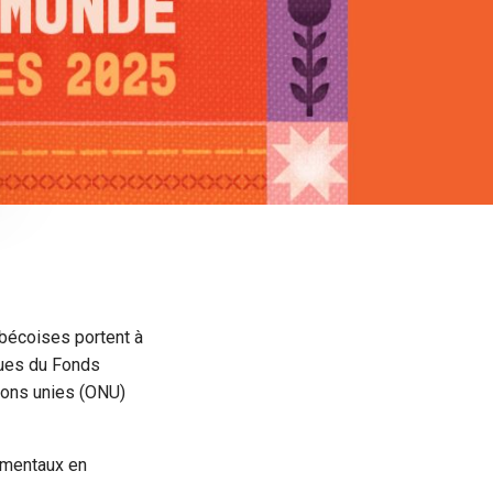
bécoises portent à
ques du Fonds
ions unies (ONU)
ementaux en