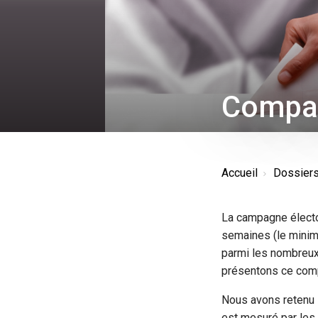
Compar
Accueil
Dossier
La campagne élector
semaines (le minimu
parmi les nombreu
présentons ce comp
Nous avons retenu 
est mesuré par les