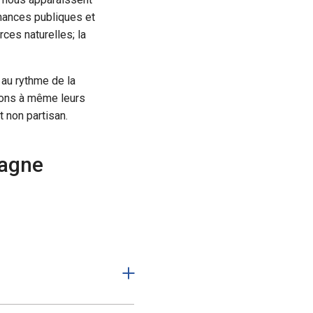
finances publiques et
rces naturelles; la
 au rythme de la
ions à même leurs
 non partisan.
pagne