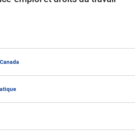
a
 Canada
atique