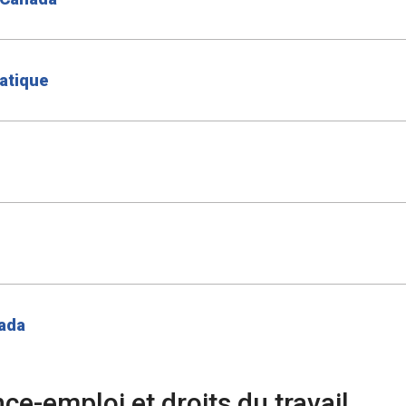
atique
nada
ce-emploi et droits du travail