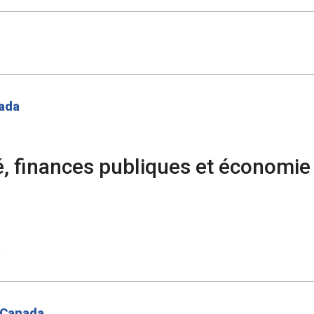
nada
té, finances publiques et économie
a
 Canada