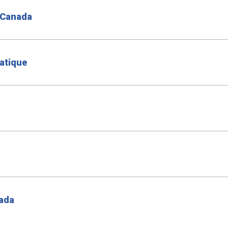
 Canada
atique
nada