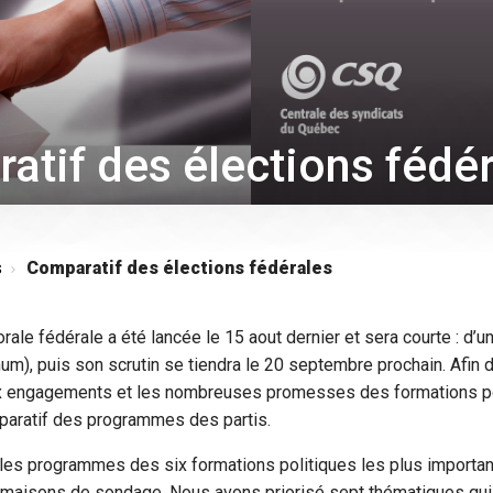
atif des élections fédé
s
Comparatif des élections fédérales
ale fédérale a été lancée le 15 aout dernier et sera courte : d’u
m), puis son scrutin se tiendra le 20 septembre prochain. Afin d’y
x engagements et les nombreuses promesses des formations po
aratif des programmes des partis.
les programmes des six formations politiques les plus important
 maisons de sondage. Nous avons priorisé sept thématiques qui