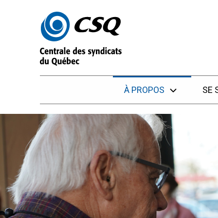
Passer
Passer
au
au
menu
contenu
À PROPOS
SE 