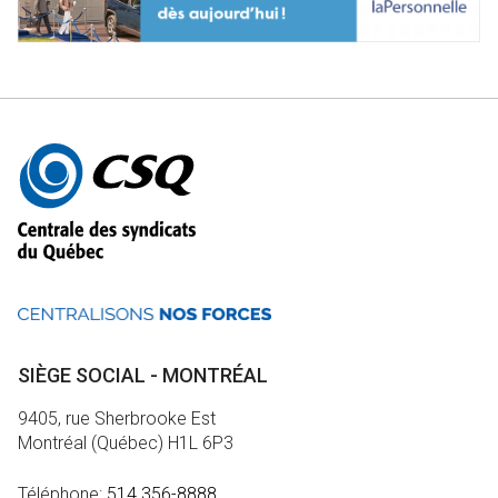
Autres
informations
SIÈGE SOCIAL - MONTRÉAL
9405, rue Sherbrooke Est
Montréal (Québec) H1L 6P3
Téléphone:
514 356-8888