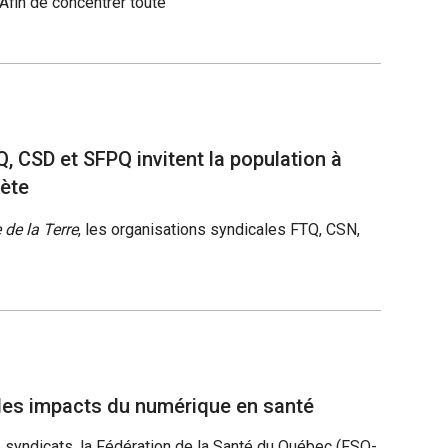
 Afin de concentrer toute
, CSD et SFPQ invitent la population à
nète
de la Terre
, les organisations syndicales FTQ, CSN,
les impacts du numérique en santé
s syndicats, la Fédération de la Santé du Québec (FSQ-