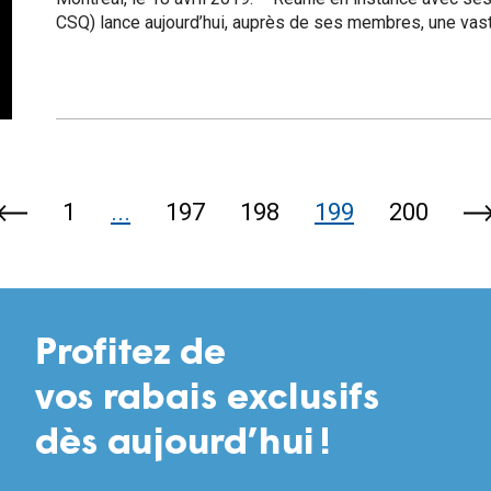
CSQ) lance aujourd’hui, auprès de ses membres, une vas
1
...
197
198
199
200
Page
Pa
précédente
su