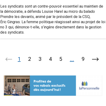
Les syndicats sont un contre-pouvoir essentiel au maintien de
la démocratie, a défendu Louise Harel au micro du balado
Prendre les devants, animé par le président de la CSQ,
Éric Gingras. La femme politique réagissait ainsi au projet de loi
no 3 qui, dénonce-t-elle, s’ingère directement dans la gestion
des syndicats.
1
2
3
4
5
...
9
Page
Page
précédente
suiva