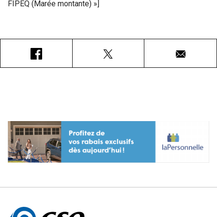
FIPEQ (Marée montante) »]
Facebook
X
Courriel
Autres