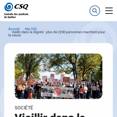
Passer
Passer
au
au
menu
contenu
Accueil
Ma CSQ
Vieillir dans la dignité : plus de 2200 personnes marchent pour
la cause
SOCIÉTÉ