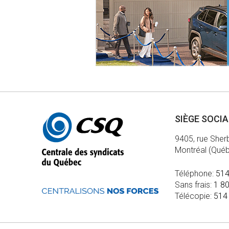
Autres
SIÈGE SOCI
informations
9405, rue Sher
Montréal (Qué
Téléphone:
514
Sans frais:
1 8
Télécopie:
514