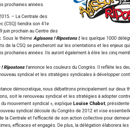
ois prochaines années.
 2015. – La Centrale des
c (CSQ) tiendra son 41e
 juin prochain au Centre des
. Sous le thème
Agissons ! Ripostons !
, les quelque 1000 délé
ts de la CSQ se pencheront sur les orientations et les enjeux qui
ois prochaines années. Ils auront également à élire les cinq memb
! Ripostons !
annonce les couleurs du Congrès. Il reflète les d
enouveau syndical et les stratégies syndicales à développer cont
nstance démocratique, nous débattrons principalement sur deux 
ions, soit le renouveau syndical et les stratégies à adopter contr
it du mouvement syndical », explique
Louise Chabot
, présidente
ouveau syndical découle du Congrès de 2012 et vise essentiell
 de la Centrale et l’efficacité de son action collective pour deme
times, efficaces et engagés. De plus, la délégation élaborera les