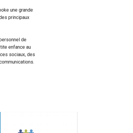
rooke une grande
des principaux
 personnel de
etite enfance au
ices sociaux, des
s communications.