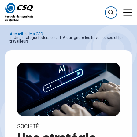
Passer
Passer
au
au
menu
contenu
Accueil
Ma CSQ
Une stratégie fédérale sur l’IA qui ignore les travailleuses et les
travailleurs
SOCIÉTÉ