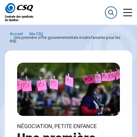
Passer
Passer
au
au
menu
contenu
Accueil
Ma CSQ
Une première offre gouvernementale insatisfaisante pour les
RSE
NÉGOCIATION, PETITE ENFANCE