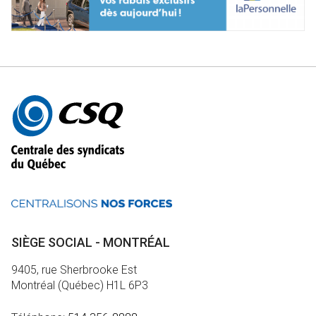
Autres
informations
SIÈGE SOCIAL - MONTRÉAL
9405, rue Sherbrooke Est
Montréal (Québec) H1L 6P3