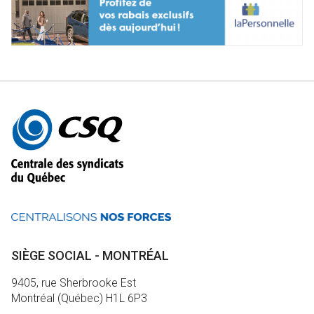
Autres
informations
SIÈGE SOCIAL - MONTRÉAL
9405, rue Sherbrooke Est
Montréal (Québec) H1L 6P3