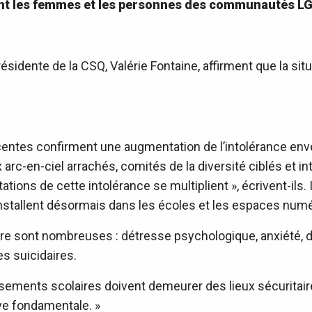
ant les femmes et les personnes des communautés L
-présidente de la CSQ, Valérie Fontaine, affirment que la s
écentes confirment une augmentation de l’intolérance en
c-en-ciel arrachés, comités de la diversité ciblés et
ions de cette intolérance se multiplient », écrivent-ils
nstallent désormais dans les écoles et les espaces numé
e sont nombreuses : détresse psychologique, anxiété, d
s suicidaires.
ssements scolaires doivent demeurer des lieux sécuritaires
ive fondamentale. »