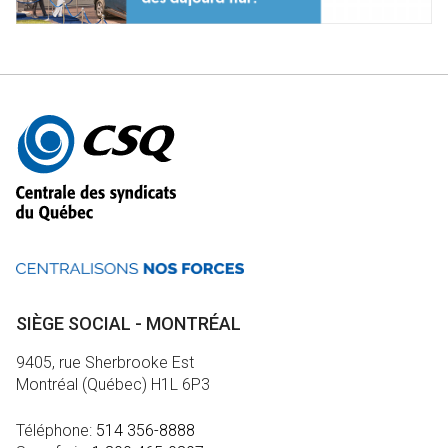
Autres
informations
SIÈGE SOCIAL - MONTRÉAL
9405, rue Sherbrooke Est
Montréal (Québec) H1L 6P3
Téléphone:
514 356-8888