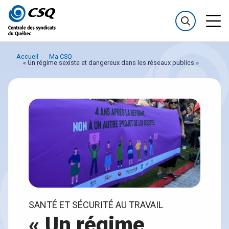
Passer
Passer
au
au
menu
contenu
Accueil
Ma CSQ
« Un régime sexiste et dangereux dans les réseaux publics »
SANTÉ ET SÉCURITÉ AU TRAVAIL
« Un régime