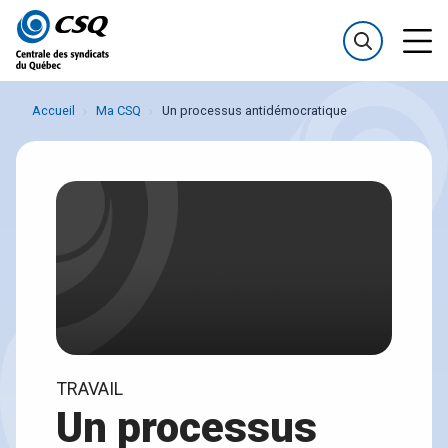
Passer
Passer
au
au
menu
contenu
Accueil
Ma CSQ
Un processus antidémocratique
TRAVAIL
Un processus