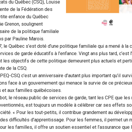
cats du Québec (CSQ), Louise
dente de la Fédération des
etite enfance du Québec
ie Grenon, soulignent
saire de la politique familiale
ans par Pauline Marois.
7, le Québec s’est doté d’une politique familiale qui a mené à la 
rvices de garde éducatifs à l’enfance. Vingt ans plus tard, c’est 
nt les objectifs de cette politique demeurent plus actuels et pert
nte de la CSQ.
IPEQ-CSQ c’est un anniversaire d’autant plus important qu’il sur
ns face à un gouvernement qui menace la survie de ce précieux h
s et aux familles québécoises.
bot, le réseau public de services de garde, tant les CPE que les 
bventionnés, est toujours un modèle à célébrer car ses effets s
ciété. « Pour les tout-petits, il contribue grandement au dévelo
es difficultés d’apprentissage. Pour les femmes, il permet un m
our les familles, il offre un soutien essentiel et l’assurance que