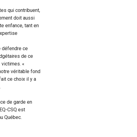
tes qui contribuent,
nement doit aussi
te enfance, tant en
expertise
e défendre ce
udgétaires de ce
victimes. «
notre véritable fond
it ce choix il y a
.
ice de garde en
IPEQ-CSQ est
 au Québec.