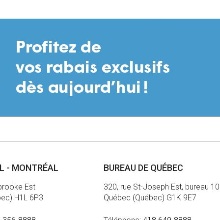
AL - MONTRÉAL
BUREAU DE QUÉBEC
brooke Est
320, rue St-Joseph Est, bureau 1
bec) H1L 6P3
Québec (Québec) G1K 9E7