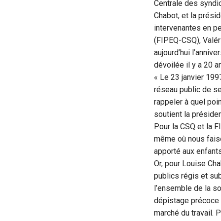
Centrale des syndi
Chabot, et la prési
intervenantes en p
(FIPEQ-CSQ), Valér
aujourd’hui l’anniver
dévoilée il y a 20 
« Le 23 janvier 199
réseau public de se
rappeler à quel poi
soutient la préside
Pour la CSQ et la F
même où nous faiso
apporté aux enfant
Or, pour Louise Cha
publics régis et su
l’ensemble de la so
dépistage précoce d
marché du travail. P