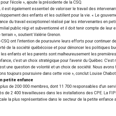
 pour l’école », ajoute la présidente de la CSQ.
il est également essentiel de valoriser le travail des intervenan
eloppement des enfants et les outillent pour la vie. « Le gouver
ance du travail exceptionnel réalisé par les intervenantes en peti
ilial public régi et subventionné et il doit tenir compte de leur 
 terrain », soutient Valérie Grenon.
CSQ ont l’intention de poursuivre leurs efforts pour continuer d
fierté de la société québécoise et pour dénoncer les politiques b
les enfants et les parents sont malheureusement les premières 
nfance, c’est un choix stratégique pour l’avenir du Québec. C’est 
est une question de volonté et un choix de société. Nous avons fa
ns toujours poursuivre dans cette voie », conclut Louise Chabot
en petite enfance
plus de 200 000 membres, dont 11 700 responsables d’un serv
près de 2 400 travailleuses dans les installations des CPE. La F
icale la plus représentative dans le secteur de la petite enfance