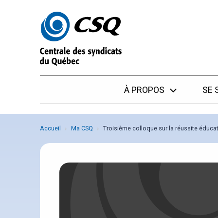
Passer
Passer
au
au
menu
contenu
À PROPOS
SE 
Accueil
Ma CSQ
Troisième colloque sur la réussite éducat