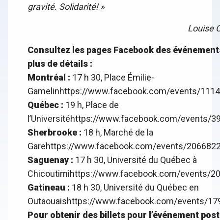
gravité. Solidarité! »
Louise 
Consultez les pages Facebook des événements
plus de détails :
Montréal :
17 h 30, Place Émilie-
Gamelin
https://www.facebook.com/events/111
Québec
:
19 h, Place de
l’Université
https://www.facebook.com/events/
Sherbrooke
:
18 h, Marché de la
Gare
https://www.facebook.com/events/206682
Saguenay
:
17 h 30, Université du Québec à
Chicoutimi
https://www.facebook.com/events/2
Gatineau
:
18 h 30, Université du Québec en
Outaouais
https://www.facebook.com/events/1
Pour obtenir des billets pour l’événement pos