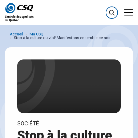
Passer
Passer
au
au
menu
contenu
Accueil
Ma CSQ
Stop à la culture du viol! Manifestons ensemble ce soir
SOCIÉTÉ
Stop à la culture