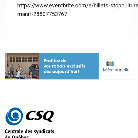
https://www.eventbrite.com/e/billets-stopculture
manif-28807753767
Autres
informations