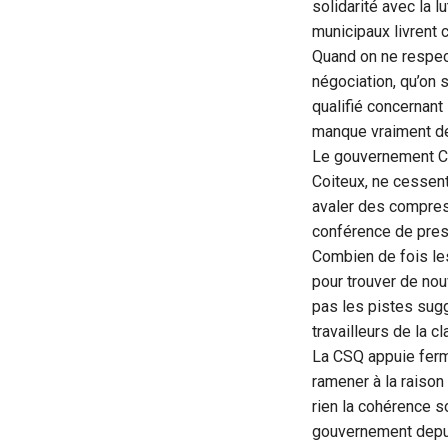
solidarité avec la 
municipaux livrent c
Quand on ne respec
négociation, qu’on s
qualifié concernant 
manque vraiment de
Le gouvernement Cou
Coiteux, ne cessent 
avaler des compress
conférence de press
Combien de fois le
pour trouver de no
pas les pistes sugg
travailleurs de la 
La CSQ appuie ferm
ramener à la raison
rien la cohérence s
gouvernement depuis