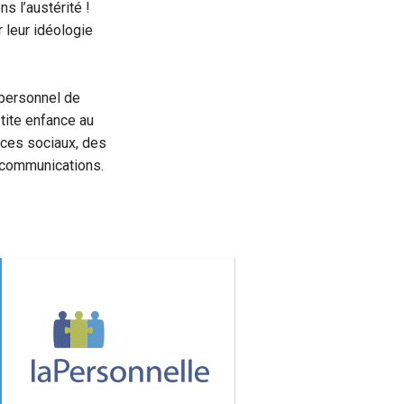
s l’austérité !
 leur idéologie
 personnel de
etite enfance au
ices sociaux, des
s communications.