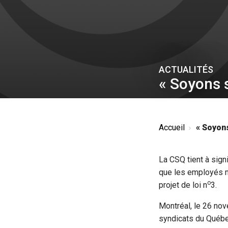
ACTUALITÉS
« Soyons s
Accueil
« Soyons
La CSQ tient à signi
que les employés mu
o
projet de loi n
3.
Montréal, le 26 no
syndicats du Québec