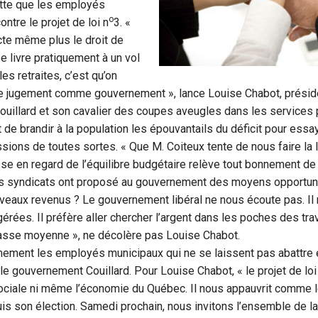
lutte que les employés
o
ontre le projet de loi n
3. «
te même plus le droit de
e livre pratiquement à un vol
les retraites, c’est qu’on
 jugement comme gouvernement », lance Louise Chabot, présid
illard et son cavalier des coupes aveugles dans les services p
de brandir à la population les épouvantails du déficit pour essaye
ions de toutes sortes. « Que M. Coiteux tente de nous faire la l
e en regard de l’équilibre budgétaire relève tout bonnement de 
s syndicats ont proposé au gouvernement des moyens opportun
uveaux revenus ? Le gouvernement libéral ne nous écoute pas. I
érées. Il préfère aller chercher l’argent dans les poches des tra
classe moyenne », ne décolère pas Louise Chabot.
ement les employés municipaux qui ne se laissent pas abattre e
 le gouvernement Couillard. Pour Louise Chabot, « le projet de lo
ociale ni même l’économie du Québec. Il nous appauvrit comme le
 son élection. Samedi prochain, nous invitons l’ensemble de la 