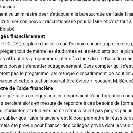
tudiants.
nt vu un ministre oser s’attaquer à la bureaucratie de l’aide fina
utiliser son pouvoir discrétionnaire pour le faire et c’est tout à
Bérubé.
égés financièrement
FPPC-CSQ déplore d’ailleurs que l’on voie encore trop d’écoles p
, piègent tout de même les étudiantes et les étudiants sur le plan 
vés offrent des programmes intensifs d’une durée d’un à deux an
ants doivent s’endetter outrageusement. Sans compter qu’il n’est
ètent pas le programme, par manque d’encadrement, de soutien et
eux et cette situation pourrait être évitée », soutient M. Bérubé
être de l’aide financière
te que si les collèges publics disposaient d’une formation cont
ils seraient alors en mesure de répondre à ces besoins de format
es étudiantes et étudiants ne se retrouveraient pas piégés par u
as oublier que l’aide financière est là pour permettre la réussite 
jamais été prévue pour financer des collèges privés dont la vraie 
 l’intérêt ultime d’enregistrer des profits », dénonce en terminant 