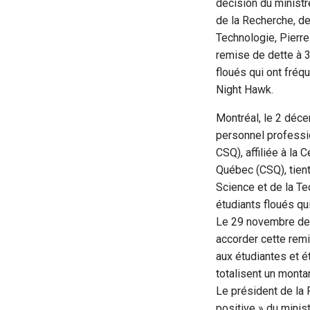
décision du ministr
de la Recherche, de
Technologie, Pierr
remise de dette à 3
floués qui ont fréq
Night Hawk.
Montréal, le 2 déc
personnel professi
CSQ), affiliée à la 
Québec (CSQ), tient
Science et de la Te
étudiants floués qu
Le 29 novembre dern
accorder cette remi
aux étudiantes et é
totalisent un monta
Le président de la 
positive » du minist