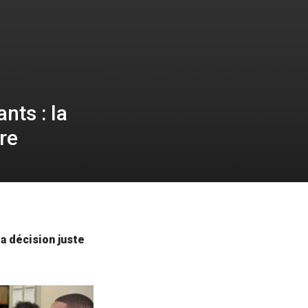
nts : la
re
a décision juste