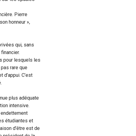
ncière. Pierre
 son honneur »,
rivées qui, sans
financier.
s pour lesquels les
 pas rare que
 d’appui. C’est
.
inue plus adéquate
ion intensive.
n endettement
des étudiantes et
raison d’être est de
le président de la