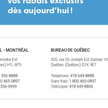
AL - MONTRÉAL
BUREAU DE QUÉBEC
brooke Est
320, rue St-Joseph Est, bureau 1
bec) H1L 6P3
Québec (Québec) G1K 9E7
 356-8888
Téléphone:
418 649-8888
00 465-0897
Sans frais:
1 800 465-0897
 356-9999
Télécopie:
418 649-8800