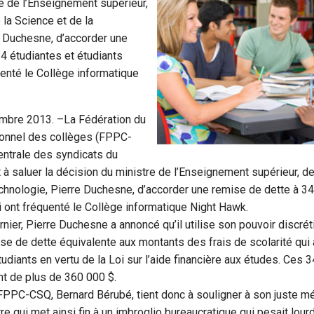
e de l’Enseignement supérieur,
 la Science et de la
e Duchesne, d’accorder une
4 étudiantes et étudiants
uenté le Collège informatique
embre 2013. –La Fédération du
onnel des collèges (FPPC-
Centrale des syndicats du
 à saluer la décision du ministre de l’Enseignement supérieur, de
chnologie, Pierre Duchesne, d’accorder une remise de dette à 34
i ont fréquenté le Collège informatique Night Hawk.
ier, Pierre Duchesne a annoncé qu’il utilise son pouvoir discrét
se de dette équivalente aux montants des frais de scolarité qui
tudiants en vertu de la Loi sur l’aide financière aux études. Ces
nt de plus de 360 000 $.
FPPC-CSQ, Bernard Bérubé, tient donc à souligner à son juste mér
re qui met ainsi fin à un imbroglio bureaucratique qui pesait lour