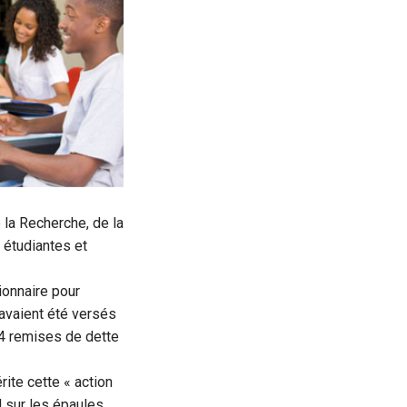
 la Recherche, de la
 étudiantes et
ionnaire pour
 avaient été versés
 34 remises de dette
ite cette « action
d sur les épaules