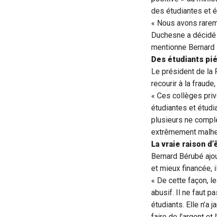
des étudiantes et é
« Nous avons rareme
Duchesne a décidé d’
mentionne Bernard 
Des étudiants pi
Le président de la 
recourir à la fraude
« Ces collèges pri
étudiantes et étudi
plusieurs ne compl
extrêmement malheur
La vraie raison d’
Bernard Bérubé ajou
et mieux financée, 
« De cette façon, l
abusif. Il ne faut p
étudiants. Elle n’a 
faire de l’argent et