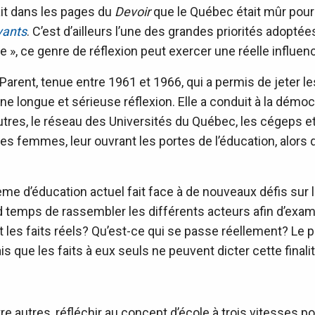
it dans les pages du
Devoir
que le Québec était mûr pour c
vants
. C’est d’ailleurs l’une des grandes priorités adopté
e », ce genre de réflexion peut exercer une réelle influence
 Parent, tenue entre 1961 et 1966, qui a permis de jeter 
ne longue et sérieuse réflexion. Elle a conduit à la démoc
 autres, le réseau des Universités du Québec, les cégeps e
s femmes, leur ouvrant les portes de l’éducation, alors 
stème d’éducation actuel fait face à de nouveaux défis sur
t grand temps de rassembler les différents acteurs afin d’exa
les faits réels? Qu’est-ce qui se passe réellement? Le ph
s que les faits à eux seuls ne peuvent dicter cette finalit
re autres, réfléchir au concept d’école à trois vitesses pou