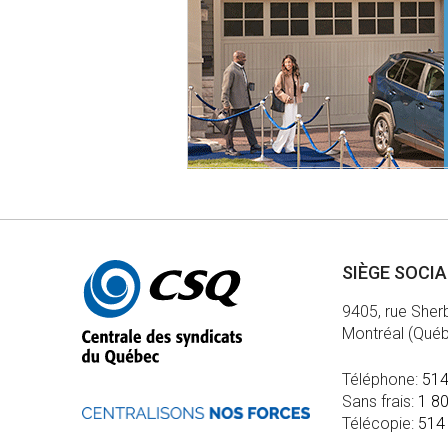
Autres
SIÈGE SOCI
informations
9405, rue Sher
Montréal (Qué
Téléphone:
514
Sans frais:
1 8
Télécopie:
514