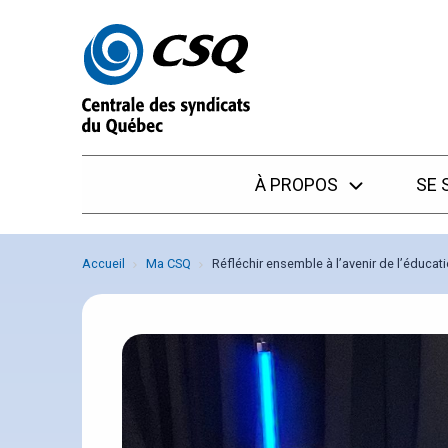
Passer
Passer
au
au
menu
contenu
À PROPOS
SE 
Accueil
Ma CSQ
Réfléchir ensemble à l’avenir de l’éduca