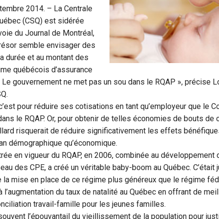
ptembre 2014. – La Centrale
uébec (CSQ) est sidérée
 voie du Journal de Montréal,
Trésor semble envisager des
la durée et au montant des
gime québécois d’assurance
« Le gouvernement ne met pas un sou dans le RQAP », précise L
SQ.
 c’est pour réduire ses cotisations en tant qu’employeur que le C
dans le RQAP. Or, pour obtenir de telles économies de bouts de c
ard risquerait de réduire significativement les effets bénéfiqu
 plan démographique qu’économique.
trée en vigueur du RQAP, en 2006, combinée au développement 
eau des CPE, a créé un véritable baby-boom au Québec. C’était j
e la mise en place de ce régime plus généreux que le régime féd
 à l’augmentation du taux de natalité au Québec en offrant de mei
nciliation travail-famille pour les jeunes familles.
e souvent l’épouvantail du vieillissement de la population pour just