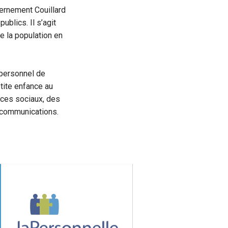
vernement Couillard
ublics. Il s’agit
e la population en
 personnel de
etite enfance au
ices sociaux, des
s communications.