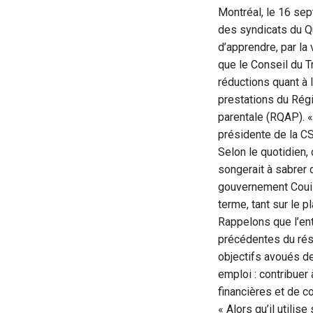
Montréal, le 16 se
des syndicats du Q
d’apprendre, par la
que le Conseil du 
réductions quant à 
prestations du Ré
parentale (RQAP). 
présidente de la C
Selon le quotidien,
songerait à sabrer 
gouvernement Couill
terme, tant sur le
Rappelons que l’en
précédentes du rés
objectifs avoués d
emploi : contribuer
financières et de co
« Alors qu’il utilis